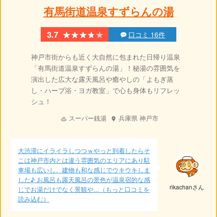
有馬街道温泉すずらんの湯
★★★★★
★★★★★
3.7
口コミ 16件
神戸市街からも近く大自然に包まれた日帰り温泉
「有馬街道温泉すずらんの湯」！秘湯の雰囲気を
演出した広大な露天風呂や癒やしの「よもぎ蒸
し・ハーブ浴・ヨガ教室」で心も身体もリフレッ
シュ！
スーパー銭湯
兵庫県
神戸市
大渋滞にイライラしつつｗやっと到着したらそ
こは神戸市内とは違う雰囲気のエリアにあり駐
車場も広いし、建物も和な感じでウキウキしま
した♪ お風呂も露天風呂の景色が温泉宿的な感
rikachanさん
じでお湯だけでなく景観や...（もっと口コミを
読み込む）