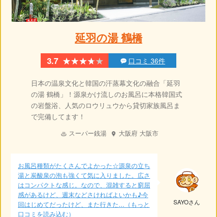
延羽の湯 鶴橋
★★★★★
★★★★★
3.7
口コミ 36件
日本の温泉文化と韓国の汗蒸幕文化の融合「延羽
の湯 鶴橋」！源泉かけ流しのお風呂に本格韓国式
の岩盤浴、人気のロウリュウから貸切家族風呂ま
で完備してます！
スーパー銭湯
大阪府
大阪市
お風呂種類がたくさんでよかった☆源泉の立ち
湯と炭酸泉の泡も強くて気に入りました。広さ
はコンパクトな感じ。なので、混雑すると窮屈
感があるけど、週末などさければよいかも♪今
SAYOさん
回はじめてだったけど、また行きた...（もっと
口コミを読み込む）