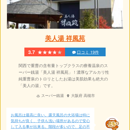
美人湯 祥風苑
★★★★★
★★★★★
3.7
口コミ 19件
関西で重曹の含有量トップクラスの療養温泉のス
ーパー銭湯「美人湯 祥風苑」！濃厚なアルカリ性
純重曹泉のトロリとしたお湯は美肌効果も絶大の
「美人の湯」です。
スーパー銭湯
大阪府
高槻市
お風呂は最高に良い。露天風呂の大浴場は特に
気持ちが良く、子供も浅い場所があるので安心
して入る事が出来る。階段が多いので、足の不