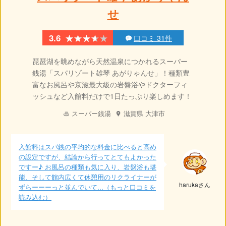
せ
★★★★★
★★★★★
3.6
口コミ 31件
琵琶湖を眺めながら天然温泉につかれるスーパー
銭湯「スパリゾート雄琴 あがりゃんせ」！種類豊
富なお風呂や京滋最大級の岩盤浴やドクターフィ
ッシュなど入館料だけで1日たっぷり楽しめます！
スーパー銭湯
滋賀県
大津市
入館料はスパ銭の平均的な料金に比べると高め
の設定ですが、結論から行ってとてもよかった
ですー♪ お風呂の種類も気に入り、岩盤浴も堪
能、そして館内広くて休憩用のリクライナーが
harukaさん
ずらーーーっと並んでいて...（もっと口コミを
読み込む）