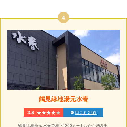
鶴見緑地湯元水春
★★★★★
★★★★★
3.8
口コミ 24件
鶴見緑地湯元 水春で地下1300メートルから湧き出