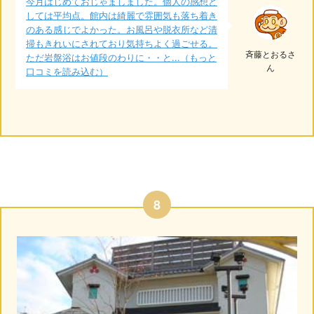
今月はじめておじゃましました。個人の感想と
しては平均点。館内は綺麗で雰囲気も落ち着き
のある感じでよかった。お風呂や脱衣所など清
掃もきれいにされており気持ちよく過ごせる。
斉藤とおるさ
ただ岩盤浴はお値段のわりに・・と...（もっと
ん
口コミを読み込む）
8