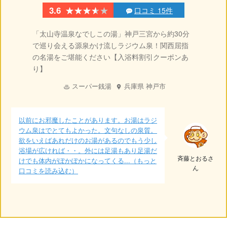
★★★★★
★★★★★
3.6
口コミ 15件
「太山寺温泉なでしこの湯」神戸三宮から約30分
で巡り会える源泉かけ流しラジウム泉！関西屈指
の名湯をご堪能ください【入浴料割引クーポンあ
り】
スーパー銭湯
兵庫県
神戸市
以前にお邪魔したことがあります。お湯はラジ
ウム泉はでとてもよかった。文句なしの泉質。
欲をいえばあれだけのお湯があるのでもう少し
浴場が広ければ・・。外には足湯もあり足湯だ
斉藤とおるさ
けでも体内がぽかぽかになってくる...（もっと
ん
口コミを読み込む）