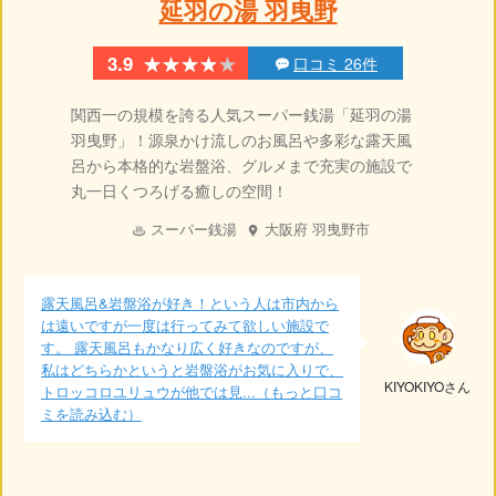
延羽の湯 羽曳野
★★★★★
★★★★★
3.9
口コミ 26件
関西一の規模を誇る人気スーパー銭湯「延羽の湯
羽曳野」！源泉かけ流しのお風呂や多彩な露天風
呂から本格的な岩盤浴、グルメまで充実の施設で
丸一日くつろげる癒しの空間！
スーパー銭湯
大阪府
羽曳野市
露天風呂&岩盤浴が好き！という人は市内から
は遠いですが一度は行ってみて欲しい施設で
す。 露天風呂もかなり広く好きなのですが、
私はどちらかというと岩盤浴がお気に入りで、
KIYOKIYOさん
トロッコロユリュウが他では見...（もっと口コ
ミを読み込む）