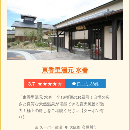
東香里湯元 水春
★★★★★
★★★★★
3.7
口コミ 38件
「東香里湯元 水春」全16種類のお風呂！自慢の広
さと良質な天然温泉が堪能できる露天風呂が魅
力！極上の癒しをご堪能ください【クーポン有
り】
スーパー銭湯
大阪府
寝屋川市