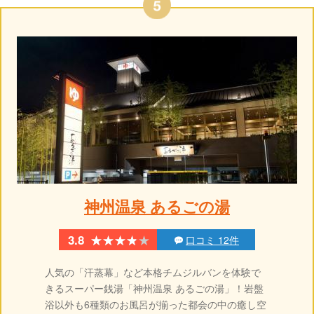
神州温泉 あるごの湯
★★★★★
★★★★★
3.8
口コミ 12件
人気の「汗蒸幕」など本格チムジルバンを体験で
きるスーパー銭湯「神州温泉 あるごの湯」！岩盤
浴以外も6種類のお風呂が揃った都会の中の癒し空