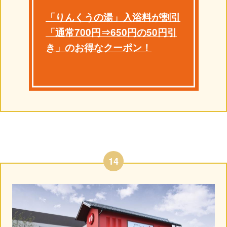
「りんくうの湯」入浴料が割引
「通常700円⇒650円の50円引
き」のお得なクーポン！
14