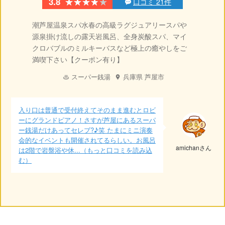
★★★★★
★★★★★
3.8
口コミ 21件
潮芦屋温泉スパ水春の高級ラグジュアリースパや
源泉掛け流しの露天岩風呂、全身炭酸スパ、マイ
クロバブルのミルキーバスなど極上の癒やしをご
満喫下さい【クーポン有り】
スーパー銭湯
兵庫県
芦屋市
入り口は普通で受付終えてそのまま進むとロビ
ーにグランドピアノ！さすが芦屋にあるスーパ
ー銭湯だけあってセレブ?♪笑 たまにミニ演奏
会的なイベントも開催されてるらしい。お風呂
amichanさん
は2階で岩盤浴や休...（もっと口コミを読み込
む）