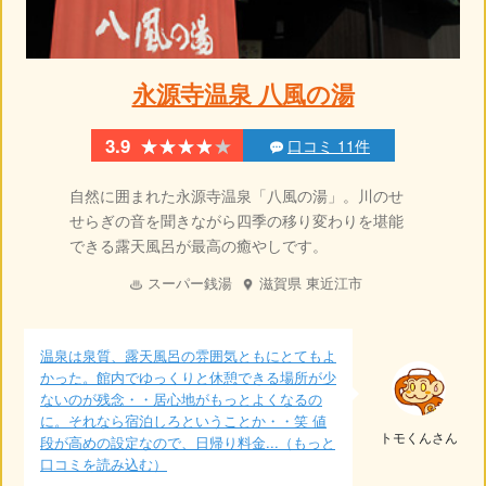
永源寺温泉 八風の湯
★★★★★
★★★★★
3.9
口コミ 11件
自然に囲まれた永源寺温泉「八風の湯」。川のせ
せらぎの音を聞きながら四季の移り変わりを堪能
できる露天風呂が最高の癒やしです。
スーパー銭湯
滋賀県
東近江市
温泉は泉質、露天風呂の雰囲気ともにとてもよ
かった。館内でゆっくりと休憩できる場所が少
ないのが残念・・居心地がもっとよくなるの
に。それなら宿泊しろということか・・笑 値
トモくんさん
段が高めの設定なので、日帰り料金...（もっと
口コミを読み込む）