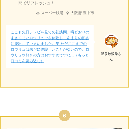
間でリフレッシュ！
スーパー銭湯
大阪府
豊中市
ここも先日テレビを見ての初訪問。噂どおりの
すさまじいロウリュウを体験し、あまりの熱さ
に脱出していまいました。笑 ただここまでの
ロウリュは未だに体験したことがないので、ロ
温泉放浪旅さ
ウリュウ好きの方はおすすめですね...（もっと
ん
口コミを読み込む）
6