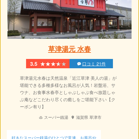
草津湯元 水春
★★★★★
★★★★★
3.5
口コミ 21件
草津湯元水春は天然温泉「近江草津 美人の湯」が
堪能できる多種多様なお風呂が人気！岩盤浴、サ
ウナ、お食事水春亭としゃぶしゃぶ食べ放題しゃ
ぶ庵などこだわり尽くの癒しをご堪能下さい【ク
ーポン有り】
スーパー銭湯
滋賀県
草津市
好きなスーパー銭湯のひとつで常連。お風呂や