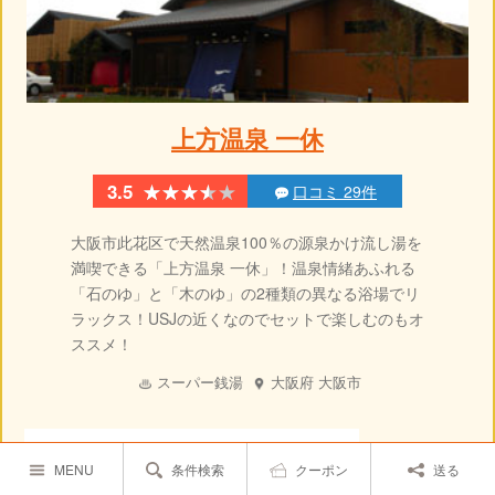
上方温泉 一休
★★★★★
★★★★★
3.5
口コミ 29件
大阪市此花区で天然温泉100％の源泉かけ流し湯を
満喫できる「上方温泉 一休」！温泉情緒あふれる
「石のゆ」と「木のゆ」の2種類の異なる浴場でリ
ラックス！USJの近くなのでセットで楽しむのもオ
ススメ！
スーパー銭湯
大阪府
大阪市
かけ流しばかりの浴槽は大好きですが 劣化が
MENU
条件検索
クーポン
送る
最近目立つのと マナーの悪いお客さんが目立