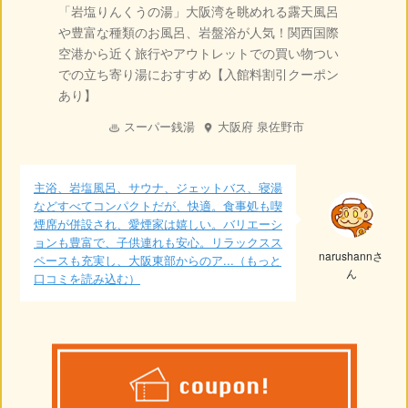
「岩塩りんくうの湯」大阪湾を眺めれる露天風呂
や豊富な種類のお風呂、岩盤浴が人気！関西国際
空港から近く旅行やアウトレットでの買い物つい
での立ち寄り湯におすすめ【入館料割引クーポン
あり】
スーパー銭湯
大阪府
泉佐野市
主浴、岩塩風呂、サウナ、ジェットバス、寝湯
などすべてコンパクトだが、快適。食事処も喫
煙席が併設され、愛煙家は嬉しい。バリエーシ
ョンも豊富で、子供連れも安心。リラックスス
narushannさ
ペースも充実し、大阪東部からのア...（もっと
ん
口コミを読み込む）