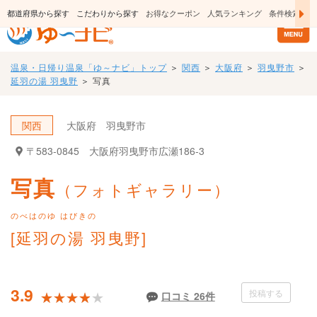
日帰り温泉・スーパー銭湯のおすすめ温泉情報
都道府県から探す
こだわりから探す
お得なクーポン
人気ランキング
条件検索
温泉・日帰り温泉「ゆ～ナビ」トップ
＞
関西
＞
大阪府
＞
羽曳野市
＞
延羽の湯 羽曳野
＞
写真
関西
大阪府
羽曳野市
〒583-0845
大阪府羽曳野市広瀬186‐3
写真
（フォトギャラリー）
のべはのゆ はびきの
[延羽の湯 羽曳野]
3.9
投稿する
★★★★★
★★★★★
口コミ 26件