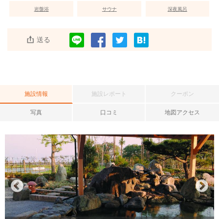
岩盤浴
サウナ
深夜風呂
送る
施設情報
施設レポート
クーポン
写真
口コミ
地図アクセス