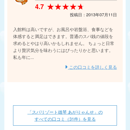
★★★★★
★★★★★
4.7
投稿日：2013年07月11日
入館料は高いですが、お風呂や岩盤浴、食事などを
体感すると満足はできます。普通のスパ銭の値段を
求めるとやはり高いかもしれません。 ちょっと日常
より贅沢気分を味わうにはぴったりかと思います。
私も年に...
この口コミを詳しく見る
「スパリゾート雄琴 あがりゃんせ」の
すべての口コミ（31件）を見る