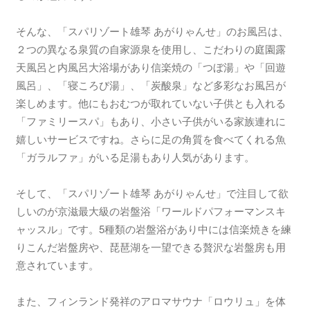
そんな、「スパリゾート雄琴 あがりゃんせ」のお風呂は、
２つの異なる泉質の自家源泉を使用し、こだわりの庭園露
天風呂と内風呂大浴場があり信楽焼の「つぼ湯」や「回遊
風呂」、「寝ころび湯」、「炭酸泉」など多彩なお風呂が
楽しめます。他にもおむつが取れていない子供とも入れる
「ファミリースパ」もあり、小さい子供がいる家族連れに
嬉しいサービスですね。さらに足の角質を食べてくれる魚
「ガラルファ」がいる足湯もあり人気があります。
そして、「スパリゾート雄琴 あがりゃんせ」で注目して欲
しいのが京滋最大級の岩盤浴「ワールドパフォーマンスキ
ャッスル」です。5種類の岩盤浴があり中には信楽焼きを練
りこんだ岩盤房や、琵琶湖を一望できる贅沢な岩盤房も用
意されています。
また、フィンランド発祥のアロマサウナ「ロウリュ」を体