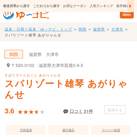
日帰り温泉・スーパー銭湯のおすすめ温泉情報
都道府県から探す
こだわりから探す
お得なクーポン
人気ランキング
条件検索
温泉・日帰り温泉「ゆ～ナビ」トップ
＞
関西
＞
滋賀県
＞
大津市
＞
スパリゾート雄琴 あがりゃんせ
関西
滋賀県
大津市
〒520-0102
滋賀県大津市苗鹿3‐9‐5
すぱりぞーとおごと あがりゃんせ
スパリゾート雄琴 あがりゃ
んせ
3.6
投稿する
★★★★★
★★★★★
口コミ 31件
天然温泉
露天風呂
スーパー銭湯