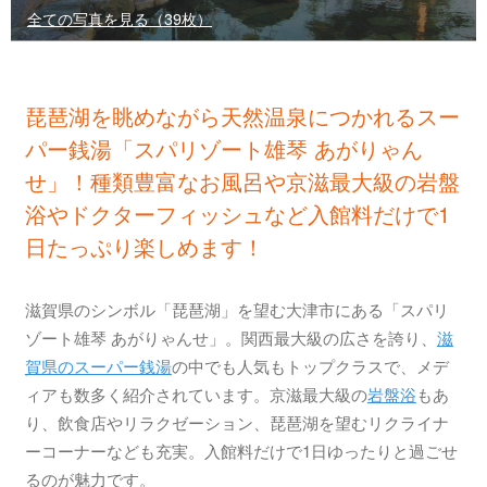
全ての写真を見る（39枚）
琵琶湖を眺めながら天然温泉につかれるスー
パー銭湯「スパリゾート雄琴 あがりゃん
せ」！種類豊富なお風呂や京滋最大級の岩盤
浴やドクターフィッシュなど入館料だけで1
日たっぷり楽しめます！
滋賀県のシンボル「琵琶湖」を望む大津市にある「スパリ
ゾート雄琴 あがりゃんせ」。関西最大級の広さを誇り、
滋
賀県のスーパー銭湯
の中でも人気もトップクラスで、メデ
ィアも数多く紹介されています。京滋最大級の
岩盤浴
もあ
り、飲食店やリラクゼーション、琵琶湖を望むリクライナ
ーコーナーなども充実。入館料だけで1日ゆったりと過ごせ
るのが魅力です。