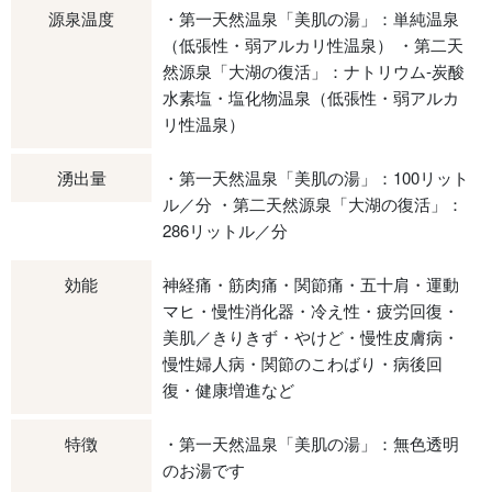
源泉温度
・第一天然温泉「美肌の湯」：単純温泉
（低張性・弱アルカリ性温泉） ・第二天
然源泉「大湖の復活」：ナトリウム‐炭酸
水素塩・塩化物温泉（低張性・弱アルカ
リ性温泉）
湧出量
・第一天然温泉「美肌の湯」：100リット
ル／分 ・第二天然源泉「大湖の復活」：
286リットル／分
効能
神経痛・筋肉痛・関節痛・五十肩・運動
マヒ・慢性消化器・冷え性・疲労回復・
美肌／きりきず・やけど・慢性皮膚病・
慢性婦人病・関節のこわばり・病後回
復・健康増進など
特徴
・第一天然温泉「美肌の湯」：無色透明
のお湯です