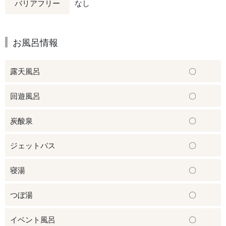
バリアフリー
なし
お風呂情報
露天風呂
〇
回遊風呂
〇
炭酸泉
〇
ジェットバス
〇
寝湯
〇
つぼ湯
〇
イベント風呂
〇