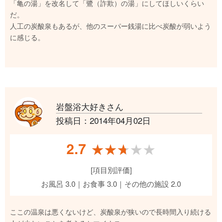
「亀の湯」を改名して「鷺（詐欺）の湯」にしてほしいくらい
だ。
人工の炭酸泉もあるが、他のスーパー銭湯に比べ炭酸が弱いよう
に感じる。
岩盤浴大好きさん
投稿日：2014年04月02日
2.7
★★★★★
★★★★★
[項目別評価]
お風呂 3.0｜お食事 3.0｜その他の施設 2.0
ここの温泉は悪くないけど、炭酸泉が狭いので長時間入り続ける