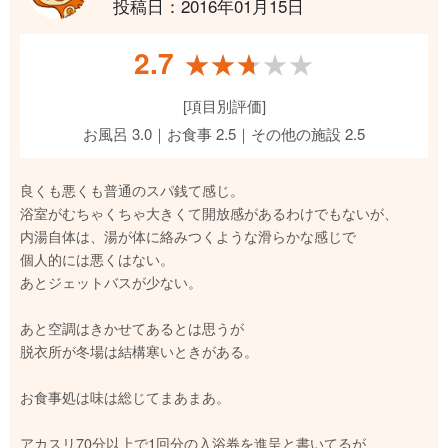
投稿日：2016年01月15日
2.7
★★★★★
★★★★★
[項目別評価]
お風呂 3.0｜お食事 2.5｜その他の施設 2.5
良くも悪くも普通のスパ銭て感じ。
浴室がむちゃくちゃ大きくて開放感があるわけでもないが、
内湯自体は、湯が体に絡みつくような滑らかな感じで
個人的には悪くはない。
あとジェットバスが少ない。
あと空調はきかせてあるとは思うが
脱衣所が冬場は結構寒いときがある。
お食事処は味は総じてまあまあ。
アカスリ70分以上で1回分の入浴券を進呈と書いてるが、