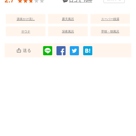
★★★★★
★★★★★
口コミ 10件
源泉かけ流し
露天風呂
スーパー銭湯
サウナ
深夜風呂
早朝・朝風呂
送る