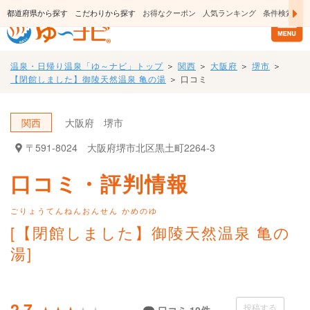
日帰り温泉・スーパー銭湯のおすすめ温泉情報
都道府県から探す
こだわりから探す
お得なクーポン
人気ランキング
条件検索
温泉・日帰り温泉「ゆ～ナビ」トップ
＞
関西
＞
大阪府
＞
堺市
＞
【閉館しました】御陵天然温泉 亀の湯
＞
口コミ
関西
大阪府
堺市
〒591-8024
大阪府堺市北区黒土町2264-3
口コミ・評判情報
ごりょうてんねんおんせん かめのゆ
[【閉館しました】御陵天然温泉 亀の
湯]
2.7
投稿する