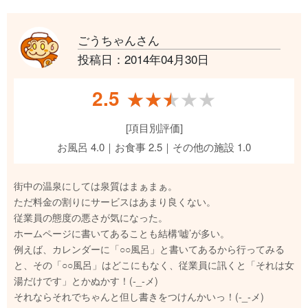
ごうちゃんさん
投稿日：2014年04月30日
2.5
★★★★★
★★★★★
[項目別評価]
お風呂 4.0｜お食事 2.5｜その他の施設 1.0
街中の温泉にしては泉質はまぁまぁ。
ただ料金の割りにサービスはあまり良くない。
従業員の態度の悪さが気になった。
ホームページに書いてあることも結構‘嘘’が多い。
例えば、カレンダーに「○○風呂」と書いてあるから行ってみる
と、その「○○風呂」はどこにもなく、従業員に訊くと「それは女
湯だけです」とかぬかす！(-_-メ)
それならそれでちゃんと但し書きをつけんかいっ！(-_-メ)