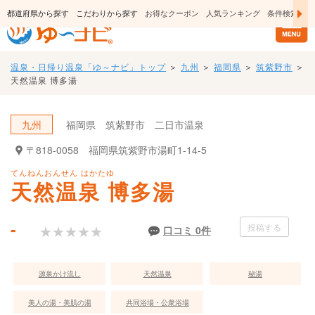
日帰り温泉・スーパー銭湯のおすすめ温泉情報
都道府県から探す
こだわりから探す
お得なクーポン
人気ランキング
条件検索
温泉・日帰り温泉「ゆ～ナビ」トップ
＞
九州
＞
福岡県
＞
筑紫野市
＞
天然温泉 博多湯
九州
福岡県
筑紫野市
二日市温泉
〒818-0058
福岡県筑紫野市湯町1-14-5
てんねんおんせん はかたゆ
天然温泉 博多湯
-
投稿する
★★★★★
★★★★★
口コミ 0件
源泉かけ流し
天然温泉
秘湯
美人の湯・美肌の湯
共同浴場・公衆浴場