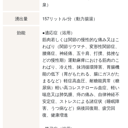
泉）
湧出量
157リットル/分（動力揚湯）
効能
●適応症（浴用）
筋肉若しくは関節の慢性的な痛み又はこ
わばり（関節リウマチ、変形性関節症、
腰痛症、神経痛、五十肩、打撲、捻挫な
どの慢性期）運動麻痺における筋肉のこ
わばり、冷え性、抹消循環障害、胃腸機
能の低下（胃がもたれる、腸にガスがた
まるなど）軽症高血圧、耐糖能異常（糖
尿病）軽い高コレステロール血症、軽い
喘息又は肺気腫、痔の痛み、自律神経不
安定症、ストレスによる諸症状（睡眠障
害、うつ病など）病後回復期、疲労回
復、健康増進