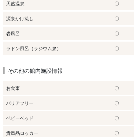
天然温泉
〇
源泉かけ流し
〇
岩風呂
〇
ラドン風呂（ラジウム泉）
〇
その他の館内施設情報
お食事
〇
バリアフリー
〇
ベビーベッド
〇
貴重品ロッカー
〇