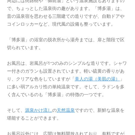
周辺には街路樹や「御前湯」という温泉施設もありますの
で、ちょっとした温泉街の趣があります。「博多湯」は、
昔の温泉宿を思わせる三階建ての造りですが、自動ドアや
コインロッカーなど、現代風の設備も整っています。
「博多湯」の浴室の脱衣所から湯舟までは、扉と階段で区
切られています。
お風呂は、岩風呂が1つのみのシンプルな造りです。シャワ
ー付きのガランも設置されています。軽い硫黄の香りがあ
り、クリアな色をしていますが「
美人の湯（美肌の湯）
」
に多い弱アルカリ性の単純温泉です。そして、ラドンを多
く含んでいるのも「博多湯」の特徴の一つです。
そして、
源泉かけ流し
の
天然温泉
ですので、新鮮な温泉を
堪能することができます。
お風呂以外には、広間は無料開放されており、有料ですが