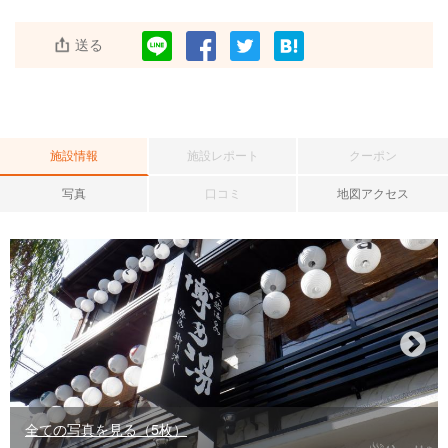
送る
施設情報
施設レポート
クーポン
写真
口コミ
地図アクセス
全ての写真を見る（5枚）