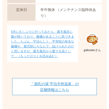
定休日
年中無休 （メンテナンス臨時休あ
り）
5月に久しぶりに行ってみたら、露天風呂に
藤が咲いており、藤棚があることに気づきま
した。たぶん、宇治らしく、平等院の有名な
藤棚や、紫式部にちなんで、設けられたのだ
gakusanさん
と思いますが、露天風呂から愛でる花とし
て...（もっと口コミを読み込む）
「源氏の湯 宇治天然温泉」の
店舗情報はこちら