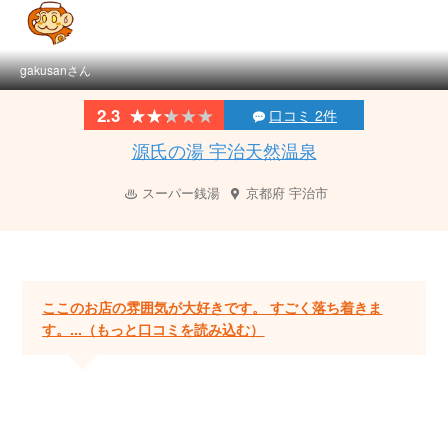
gakusanさん
★★★★★
★★★★★
2.3
口コミ 2件
源氏の湯 宇治天然温泉
スーパー銭湯
京都府
宇治市
ここのお店の雰囲気が大好きです。 すごく落ち着きま
す。...（もっと口コミを読み込む）