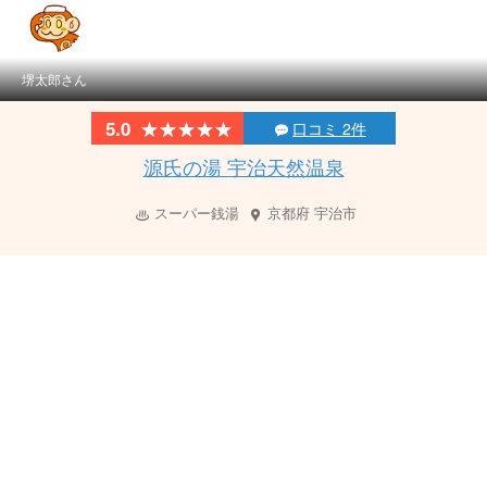
堺太郎さん
★★★★★
★★★★★
5.0
口コミ 2件
源氏の湯 宇治天然温泉
スーパー銭湯
京都府
宇治市