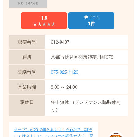
1.8
口コミ
1件
★★★★★
★★★★★
郵便番号
612-8487
住所
京都市伏見区羽束師菱川町678
電話番号
075-925-1126
営業時間
8:00 ～ 24:00
定休日
年中無休 （メンテナンス臨時休あ
り）
オープンが2013年とありましたnので、期待
して行きました。シャワーの設備が古く、脱