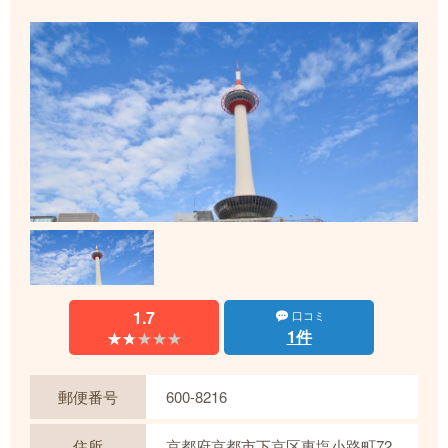
1.7
口コミ
1件
★★★★★
★★★★★
郵便番号
600-8216
住所
京都府京都市下京区東塩小路町72