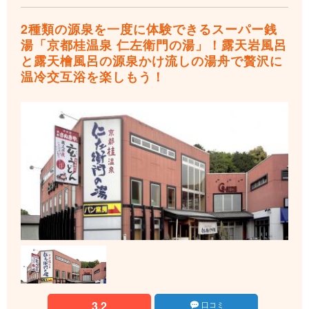
2種類の源泉を一度に体験できるスーパー銭
湯「京都桂温泉 仁左衛門の湯」！露天岩風呂
と露天檜風呂の源泉かけ流しの湯舟で贅沢に
温冷交互浴を楽しもう！
3.2
口コミ