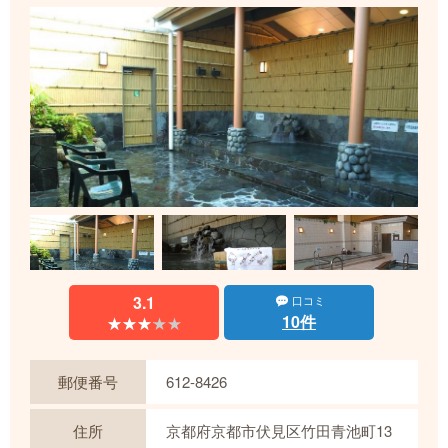
3.1
口コミ
10件
★★★★★
★★★★★
郵便番号
612-8426
住所
京都府京都市伏見区竹田青池町13