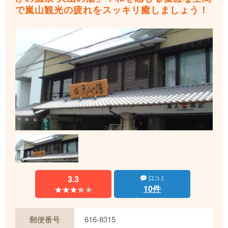
で嵐山観光の疲れをスッキリ癒しましょう！
3.3
口コミ
10件
★★★★★
★★★★★
郵便番号
616-8315