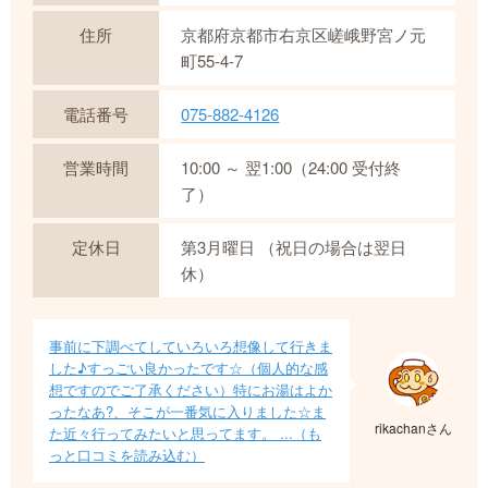
住所
京都府京都市右京区嵯峨野宮ノ元
町55-4-7
電話番号
075-882-4126
営業時間
10:00 ～ 翌1:00（24:00 受付終
了）
定休日
第3月曜日 （祝日の場合は翌日
休）
事前に下調べてしていろいろ想像して行きま
した♪すっごい良かったです☆（個人的な感
想ですのでご了承ください）特にお湯はよか
ったなあ?、そこが一番気に入りました☆ま
rikachanさん
た近々行ってみたいと思ってます。 ...（も
っと口コミを読み込む）