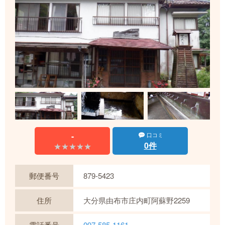
-
口コミ
0件
★★★★★
★★★★★
郵便番号
879-5423
住所
大分県由布市庄内町阿蘇野2259
電話番号
097-585-1161