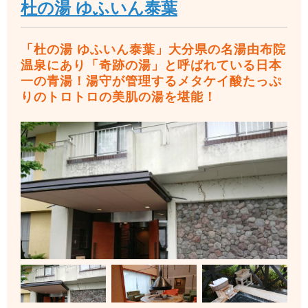
杜の湯 ゆふいん泰葉
「杜の湯 ゆふいん泰葉」大分県の名湯由布院
温泉にあり「奇跡の湯」と呼ばれている日本
一の青湯！湯守が管理するメタケイ酸たっぷ
りのトロトロの美肌の湯を堪能！