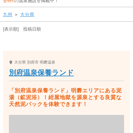
全6件
の温泉施設を掲載中！
九州
＞
大分県
[表示順] 投稿日順
大分県
別府市
明礬温泉
別府温泉保養ランド
「別府温泉保養ランド」明礬エリアにある泥
湯（鉱泥浴）！紺屋地獄を源泉とする良質な
天然泥パックを体験できます！